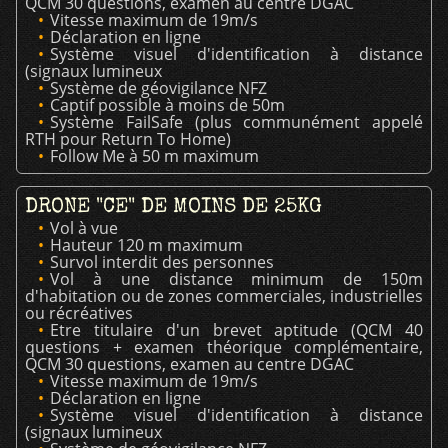
QCM 30 questions, examen au centre DGAC
Vitesse maximum de 19m/s
Déclaration en ligne
Système visuel d'identification à distance
(signaux lumineux
Système de géovigilance NFZ
Captif possible à moins de 50m
Système FailSafe (plus communément appelé
RTH pour Return To Home)
Follow Me à 50 m maximum
DRONE "CE" DE MOINS DE 25KG
Vol à vue
Hauteur 120 m maximum
Survol interdit des personnes
Vol à une distance minimum de 150m
d'habitation ou de zones commerciales, industrielles
ou récréatives
Etre titulaire d'un brevet aptitude (QCM 40
questions + examen théorique complémentaire,
QCM 30 questions, examen au centre DGAC
Vitesse maximum de 19m/s
Déclaration en ligne
Système visuel d'identification à distance
(signaux lumineux