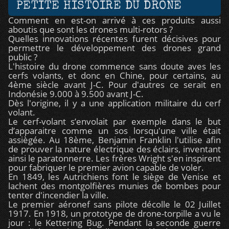
PETITE HISTOIRE DU DRONE
Comment en est-on arrivé à ces produits aussi
aboutis que sont les drones multi-rotors ?
Quelles innovations récentes furent décisives pour
permettre le développement des drones grand
public ?
L'histoire du drone commence sans doute aves les
cerfs volants, et donc en Chine, pour certains, au
4ème siècle avant J-C. Pour d'autres ce serait en
Indonésie 9.000 à 9.500 avant J-C.
Dès l'origine, il y a une application militaire du cerf
volant.
Le cerf-volant s’envolait par exemple dans le but
d’apparaitre comme un sos lorsqu'une ville était
assiègée. Au 18ème, Benjamin Franklin l'utilise afin
de prouver la nature électrique des éclairs, inventant
ainsi le paratonnerre. Les frères Wright s'en inspirent
pour fabriquer le premier avion capable de voler.
En 1849, les Autrichiens font le siège de Venise et
lachent des montgolfières munies de bombes pour
tenter d'incendier la ville.
Le premier aéronef sans pilote décolle le 02 Juillet
1917. En 1918, un prototype de drone-torpille a vu le
jour : le Kettering Bug. Pendant la seconde guerre