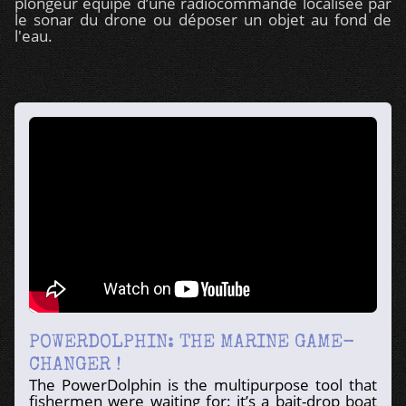
plongeur équipé d’une radiocommande localisée par
le sonar du drone ou déposer un objet au fond de
l'eau.
POWERDOLPHIN: THE MARINE GAME-
CHANGER !
The PowerDolphin is the multipurpose tool that
fishermen were waiting for: it’s a bait-drop boat