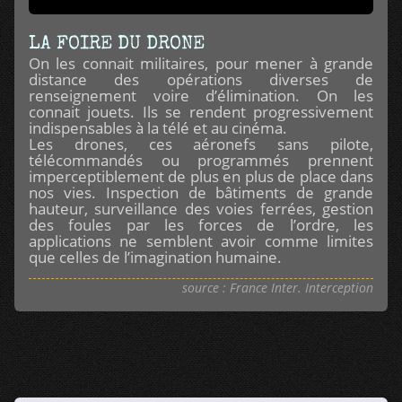
LA FOIRE DU DRONE
On les connait militaires, pour mener à grande
distance des opérations diverses de
renseignement voire d’élimination. On les
connait jouets. Ils se rendent progressivement
indispensables à la télé et au cinéma.
Les drones, ces aéronefs sans pilote,
télécommandés ou programmés prennent
imperceptiblement de plus en plus de place dans
nos vies. Inspection de bâtiments de grande
hauteur, surveillance des voies ferrées, gestion
des foules par les forces de l’ordre, les
applications ne semblent avoir comme limites
que celles de l’imagination humaine.
source : France Inter. Interception