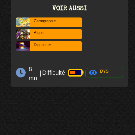
VOIR AUSSI
Cartographie
Algos
Digitaliser
8
|
|
DYS
Difficulté
mn