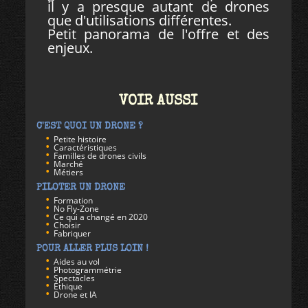
il y a presque autant de drones
que d'utilisations différentes.
Petit panorama de l'offre et des
enjeux.
VOIR AUSSI
C'EST QUOI UN DRONE ?
Petite histoire
Caractéristiques
Familles de drones civils
Marché
Métiers
PILOTER UN DRONE
Formation
No Fly-Zone
Ce qui a changé en 2020
Choisir
Fabriquer
POUR ALLER PLUS LOIN !
Aides au vol
Photogrammétrie
Spectacles
Éthique
Drone et IA