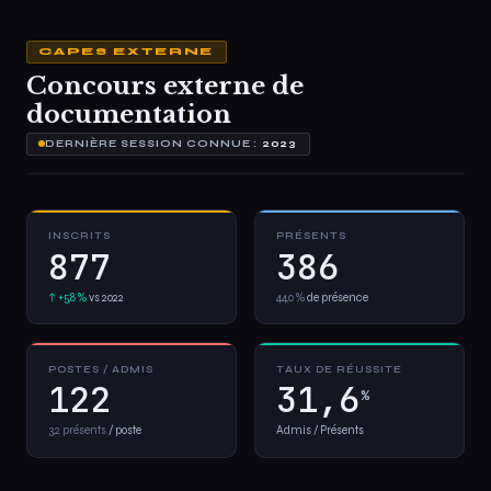
CAPES EXTERNE
Concours externe de
documentation
DERNIÈRE SESSION CONNUE :
2023
INSCRITS
PRÉSENTS
877
386
↑ +5,8 %
vs 2022
44,0 %
de présence
POSTES / ADMIS
TAUX DE RÉUSSITE
122
31,6
%
3,2 présents
/ poste
Admis / Présents