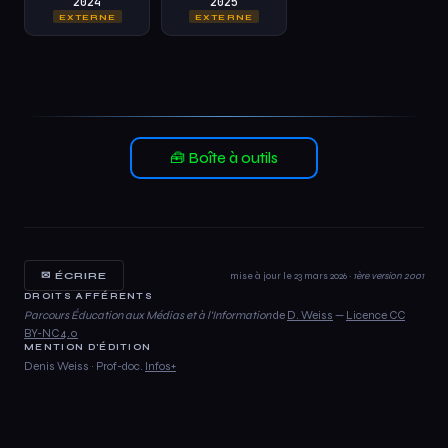
2024
2025
EXTERNE
EXTERNE
🧰 Boîte à outils
✉ ÉCRIRE
mise à jour le 23 mars 2026 ·
1ère version 2001
DROITS AFFÉRENTS
Parcours Éducation aux Médias et à l'Information
de
D. Weiss
—
Licence CC
BY-NC 4.0
MENTION D'ÉDITION
Denis Weiss · Prof-doc.
Infos+