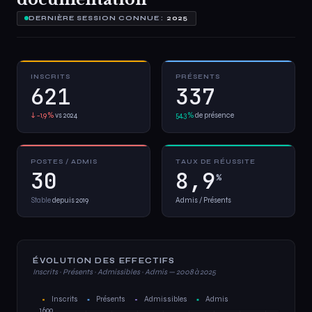
DERNIÈRE SESSION CONNUE :
2025
INSCRITS
PRÉSENTS
621
337
↓ −1,9 %
vs 2024
54,3 %
de présence
POSTES / ADMIS
TAUX DE RÉUSSITE
30
8,9
%
Stable
depuis 2019
Admis / Présents
ÉVOLUTION DES EFFECTIFS
Inscrits · Présents · Admissibles · Admis — 2008 à 2025