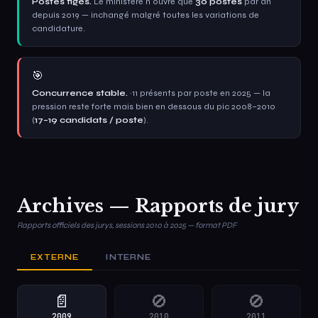
Postes figés.
Le ministère n'ouvre que
30 postes
par an
depuis 2019 — inchangé malgré toutes les variations de
candidature.
🎯
Concurrence stable.
~11 présents par poste en 2025 — la
pression reste forte mais bien en dessous du pic 2008–2010
(
17–19 candidats / poste
).
Archives — Rapports de jury
Rapports officiels des jurys, sessions 2010 à 2025 — format PDF
EXTERNE
INTERNE
📄
🚫
🚫
2009
2010
2011