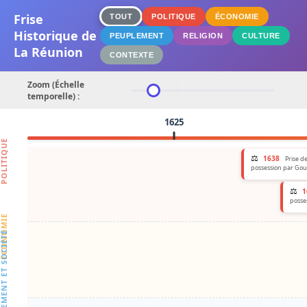
Frise
TOUT
POLITIQUE
ÉCONOMIE
Historique de
PEUPLEMENT
RELIGION
CULTURE
La Réunion
CONTEXTE
Zoom (Échelle
temporelle) :
1625
OLITIQUE
⚖️
1638
Prise d
possession par Gou
⚖️
1
posse
CONOMIE
PLEMENT ET SOCIÉTÉ